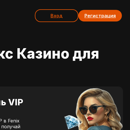
Вход
Регистрация
с Казино для
ь VIP
P в Fenix
 получай