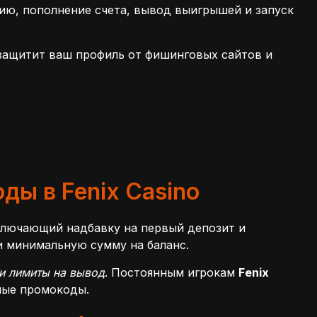
ию, пополнение счета, вывод выигрышей и запуск
защитит ваш профиль от фишинговых сайтов и
ды в Fenix Casino
ключающий надбавку на первый депозит и
и минимальную сумму на баланс.
 и лимиты на вывод
. Постоянным игрокам
Fenix
ные промокоды.