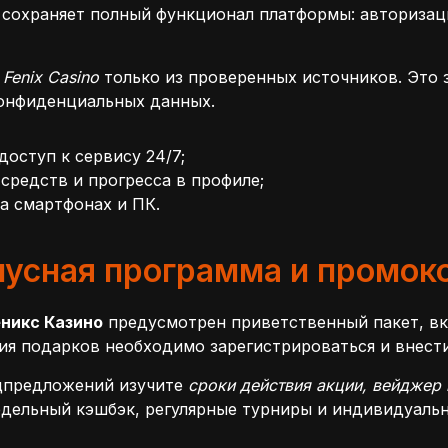
сохраняет полный функционал платформы: авторизац
а
Fenix Casino
только из проверенных источников. Это 
конфиденциальных данных.
оступ к сервису 24/7;
средств и прогресса в профиле;
а смартфонах и ПК.
нусная программа и промоко
никс Казино
предусмотрен приветственный пакет, в
ия подарков необходимо зарегистрироваться и внест
цпредложений изучите
сроки действия акции, вейджер
дельный кэшбэк, регулярные турниры и индивидуаль