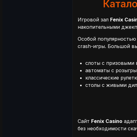
Катало
Игровой зал
Fenix Casi
накопительными джекпо
Особой популярностью
crash-игры. Большой в
слоты с призовыми 
автоматы с розыгр
классические рулетк
столы с живыми дил
Сайт
Fenix Casino
адапт
без необходимости ска