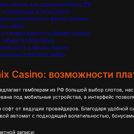
никс Казино для пользователей из РФ
и промокоды в Fenix Casino
ярные развлечения в Феникс Казино
nix Casino
а и вывод средств в Феникс Казино
кабинета Fenix Casino
зопасность в Феникс Казино
ользователей Fenix Casino
ix Casino: возможности пл
редлагает гемблерам из РФ большой выбор слотов, на
ана под мобильные устройства, а интерфейс позволя
н софт от ведущих провайдеров. Благодаря удобной 
вой автомат с подходящей волатильностью, бонусами
четной записи;