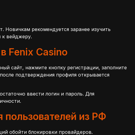
т. Новичкам рекомендуется заранее изучить
 к вейджеру.
в Fenix Casino
ный сайт, нажмите кнопку регистрации, заполните
зу после подтверждения профиля открывается
статочно ввести логин и пароль. Для
ичности.
я пользователей из РФ
щий обойти блокировки провайдеров.