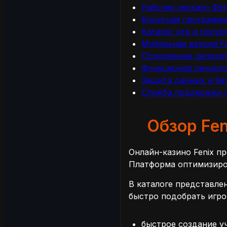
Рабочее зеркало Фе
Бонусная программа 
Каталог игр и попул
Мобильная версия Fe
Пополнение депозит
Функционал личного 
Защита данных и бе
Служба поддержки п
Обзор Fen
Онлайн-казино Fenix п
Платформа оптимизиров
В каталоге представле
быстро подобрать игро
быстрое создание у