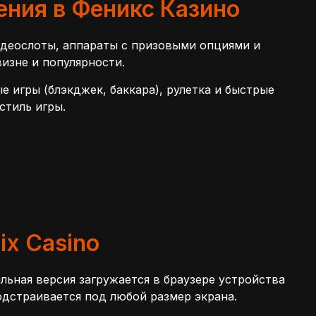
ения в Феникс Казино
деослоты, аппараты с призовыми опциями и
изне и популярности.
е игры (блэкджек, баккара), рулетка и быстрые
стиль игры.
ix Casino
ьная версия загружается в браузере устройства
одстраивается под любой размер экрана.