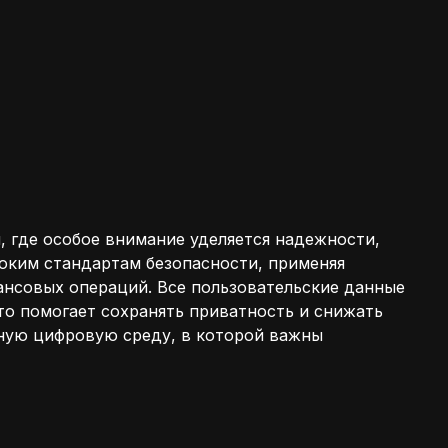
, где особое внимание уделяется надежности,
соким стандартам безопасности, применяя
нсовых операций. Все пользовательские данные
о помогает сохранять приватность и снижать
ную цифровую среду, в которой важны