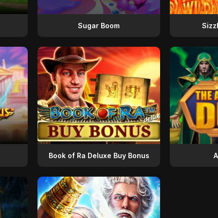
Sugar Boom
Sizz
Book of Ra Deluxe Buy Bonus
A